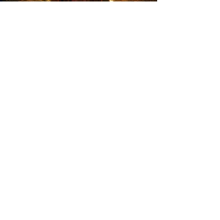
Cleopatra
Matadero Madrid
Nave 16, Spain
Tickets
Address Den Haag:
Address Laren:
Nieuwe Parklaan 55
Melkweg 23e