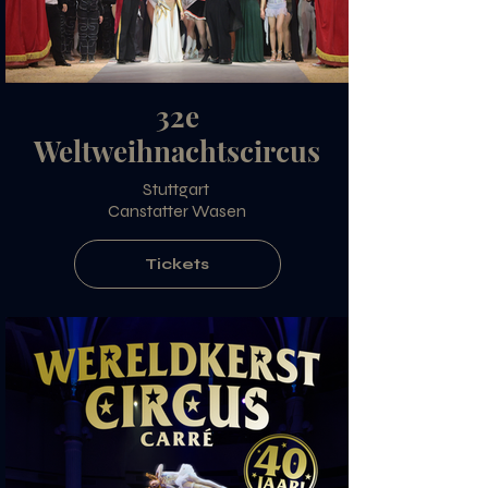
32e
Weltweihnachtscircus
Stuttgart
Canstatter Wasen
Tickets