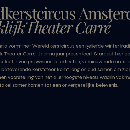
dkerstcircus
Amster
lijkTheater Carré
nnia vormt het Wereldkerstcircus een geliefde wintertradit
jk Theater Carré. Jaar na jaar presenteert Stardust hier ee
pselectie van prijswinnende artiesten, vernieuwende acts e
e betoverende kerstsfeer komt jong en oud samen om zich
n voorstelling van het allerhoogste niveau, waarin vak
takel samenkomen tot een onvergetelijke belevenis.