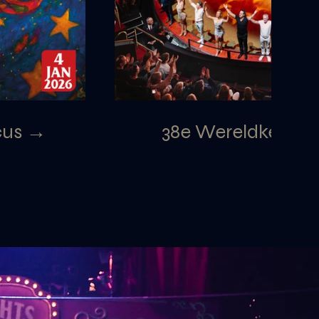
cus →
38e Wereldkerstc