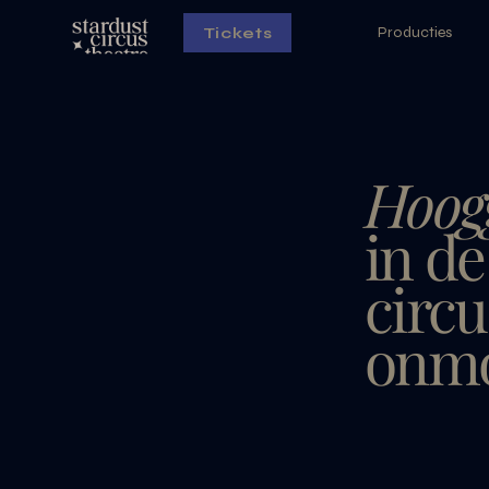
Producties
Tickets
Hoogg
in d
circu
onmo