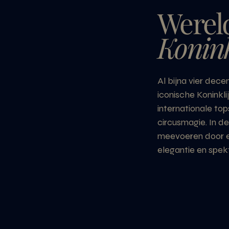
Werel
Konink
Al bijna vier dece
iconische Koninkli
internationale to
circusmagie. In d
meevoeren door ee
elegantie en spek