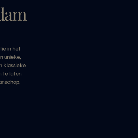
dam
ie in het
n unieke,
n klassieke
 te laten
manschap,