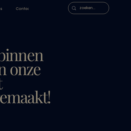
s
Contact
 binnen
n onze
t
gemaakt!