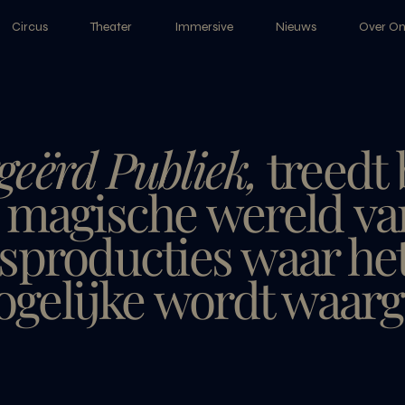
Circus
Theater
Immersive
Nieuws
Over On
eërd Publiek,
treedt
e magische wereld
va
sproducties waar he
gelijke wordt waar