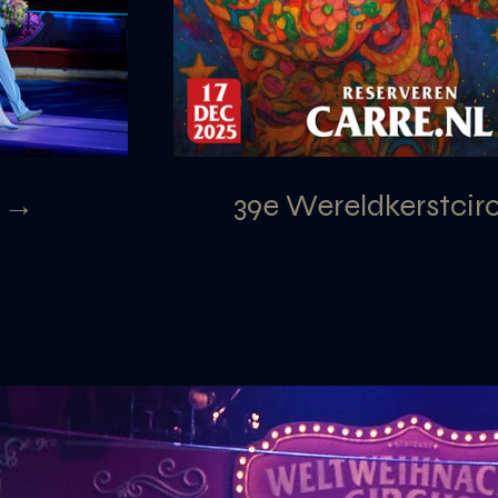
s →
39e Wereldkerstcir