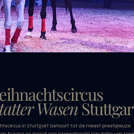
eihnachtscircus
tatter Wasen
Stuttgar
scircus in Stuttgart behoort tot de meest prestigieuze
an Europa en geniet een internationale reputatie van topk