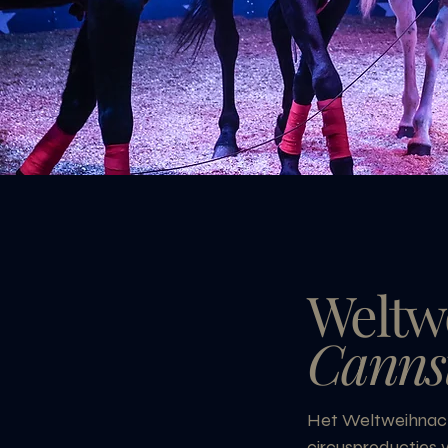
Weltw
Canns
Het Weltweihnacht
circusproducties v