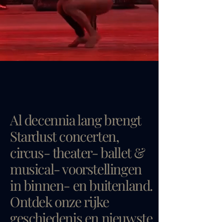
Al decennia lang brengt
Stardust concerten,
circus- theater- ballet &
musical- voorstellingen
in binnen- en buitenland.
Ontdek onze rijke
geschiedenis en nieuwste