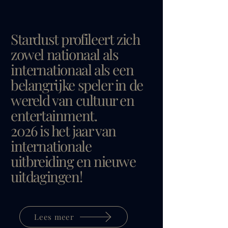
Stardust profileert zich
zowel nationaal als
internationaal als een
belangrijke speler in de
wereld van cultuur en
entertainment.
2026 is het jaar van
internationale
uitbreiding en nieuwe
uitdagingen!
Lees meer