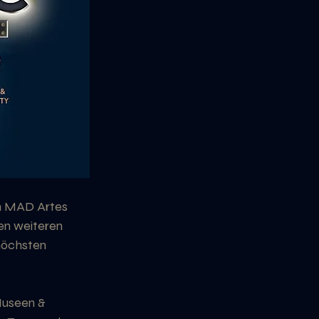
n MAD Artes 
en weiteren 
höchsten 
Museen & 