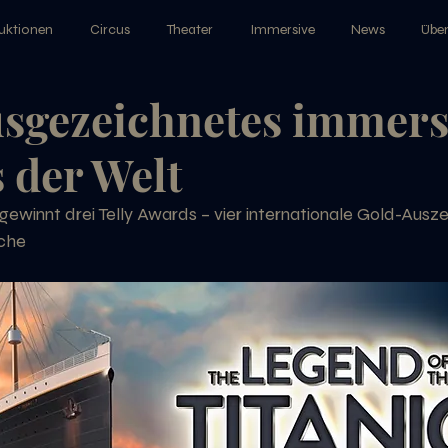
uktionen
Circus
Theater
Immersive
News
Über
usgezeichnetes immers
 der Welt
ewinnt drei Telly Awards – vier internationale Gold-Ausze
oche