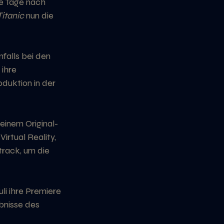
ge Tage nach 
itanic
 nun die 
falls bei den 
 ihre 
duktion in der 
einem Original-
rtual Reality, 
rack, um die 
li ihre Premiere 
ebnisse des 