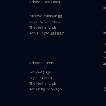
Adresse Den Haag:
E
i
Nieuwe Parklaan 55
2597LA, Den Haag
E
The Netherlands​
i
Tel:+31 (0)70 355 5591
U
w
w
Adresse Laren:
w
Melkweg 23e
1251 PP, Laren
F
The Netherlands​
Tel: ‎+31 85 006 8790