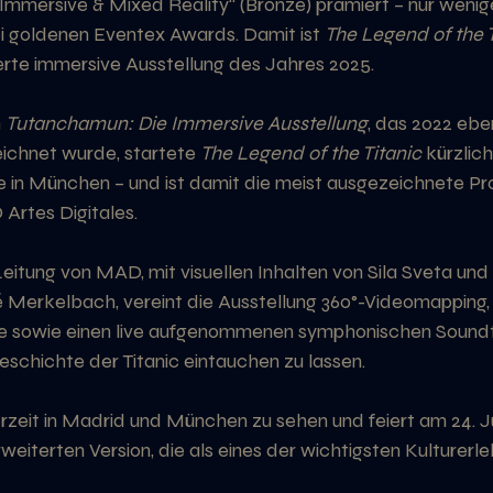
„Immersive & Mixed Reality“ (Bronze) prämiert – nur weni
 goldenen Eventex Awards. Damit ist 
The Legend of the T
rte immersive Ausstellung des Jahres 2025.
 
Tutanchamun: Die Immersive Ausstellung
, das 2022 eben
ichnet wurde, startete 
The Legend of the Titanic
 kürzlich
e in München – und ist damit die meist ausgezeichnete Pro
Artes Digitales.
eitung von MAD, mit visuellen Inhalten von Sila Sveta und 
Merkelbach, vereint die Ausstellung 360°-Videomapping, Vi
e sowie einen live aufgenommenen symphonischen Soundt
Geschichte der Titanic eintauchen zu lassen.
erzeit in Madrid und München zu sehen und feiert am 24. Ju
rweiterten Version, die als eines der wichtigsten Kulturerl