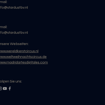
mail:
nfo@stardustbv.nl
mail:
nfo@stardustbv.nl
nsere Webseiten:
ww.wereldkerstcircus.nl
ww.weltweihnachtscircus.de
ww.madridartesdigitales.com
olgen Sie uns: